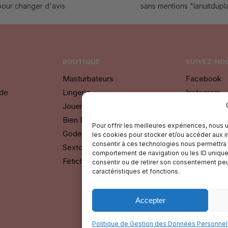
 pour changer d'avis
sans mentions "lanuitdupla
BOUTIQUE
SUIVEZ-NOU
Masturbateurs
Facebook
nde
Lingerie
Instagram
Jouer à 2
Bien Etre
Pour offrir les meilleures expériences, nous 
Godes
les cookies pour stocker et/ou accéder aux in
consentir à ces technologies nous permettra 
Sextoys
comportement de navigation ou les ID uniques 
Fétichisme SM
consentir ou de retirer son consentement peut
caractéristiques et fonctions.
Accepter
Politique de Gestion des Données Personnel