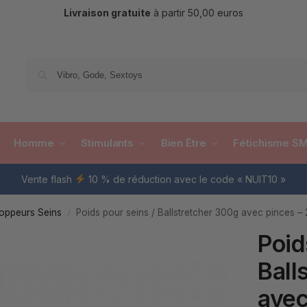
Livraison gratuite
à partir 50,00 euros
Re
Homme
Stimulants
Bien Être
Fétichisme S
Vente flash
10 % de réduction avec le code « NUIT10 »
oppeurs Seins
Poids pour seins / Ballstretcher 300g avec pinces – 
/
Poid
Ball
avec