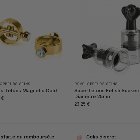
OPPEURS SEINS
DÉVELOPPEURS SEINS
es Tétons Magnetic Gold
Suce-Tétons Fetish Sucker
Diamètre 25mm
0
€
23,25
€
isfait.e ou remboursé.e
Colis discret