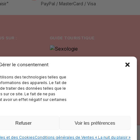
isir"
PayPal / MasterCard / Visa
S SUR :
GUIDE TOURISTIQUE
Gérer le consentement
utilisons des technologies telles que
formations des appareils. Le fait de
de traiter des données telles que le
sur ce site. Le fait de ne pas
 avoir un effet négatif sur certaines
Refuser
Voir les préférences
Paiement Sécurisé
les et des Cookies
Conditions générales de Ventes « La nuit du plaisir »