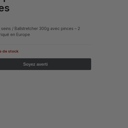
es
 seins / Ballstretcher 300g avec pinces – 2
riqué en Europe
e de stock