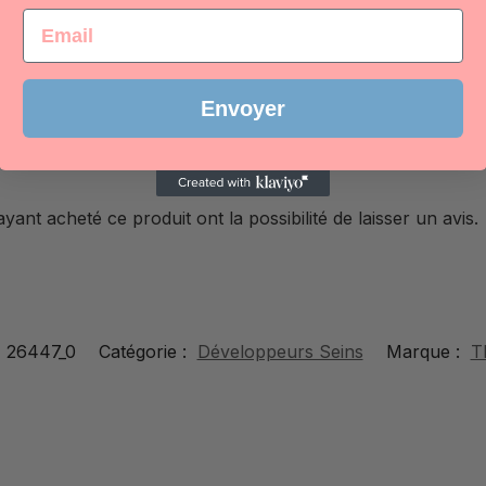
Email
Envoyer
yant acheté ce produit ont la possibilité de laisser un avis.
:
26447_0
Catégorie :
Développeurs Seins
Marque :
T