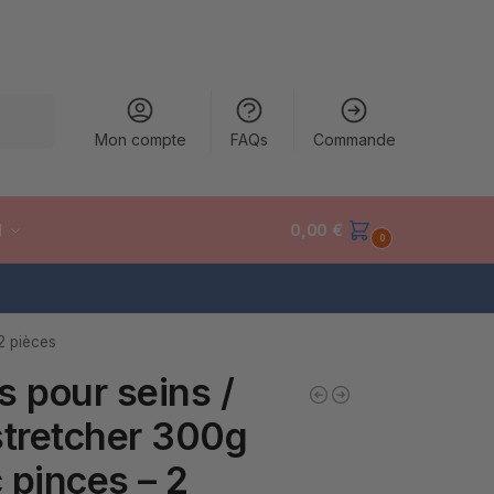
cherche
Mon compte
FAQs
Commande
M
0,00
€
0
2 pièces
s pour seins /
stretcher 300g
 pinces – 2