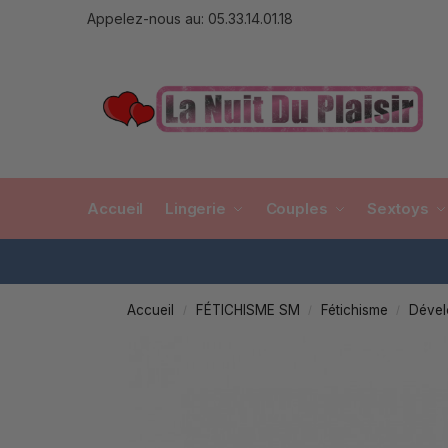
Appelez-nous au: 05.33.14.01.18
Accueil
Lingerie
Couples
Sextoys
Accueil
FÉTICHISME SM
Fétichisme
Dével
/
/
/