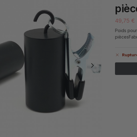
pièc
49,75
€
Poids pour
piècesFab
Ruptur