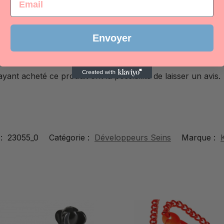
Envoyer
yant acheté ce produit ont la possibilité de laisser un avis.
:
23055_0
Catégorie :
Développeurs Seins
Marque :