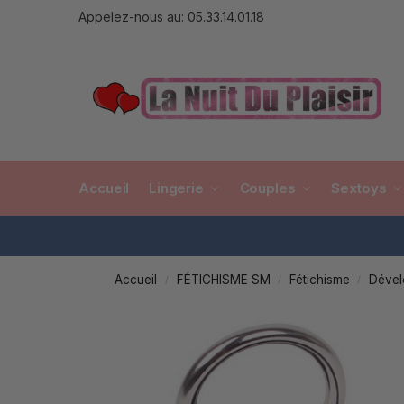
Appelez-nous au: 05.33.14.01.18
Accueil
Lingerie
Couples
Sextoys
Accueil
FÉTICHISME SM
Fétichisme
Dével
/
/
/