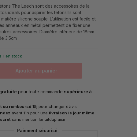
étons The Leech sont des accessoires de la
os idéals pour aspirer les tétons.Ils sont
 matière silicone souple. L’utilisation est facile et
es anneaux en métal permettent de fixer une
autres accessoires. Diamètre intérieur de 18mm.
de 3.5cm
e 1 en stock
Ajouter au panier
gratuite
pour toute commande
supérieure à
it ou remboursé
15j pour changer d’avis
ndez
avant 11h pour une
livraison
le jour même
iscret
sans mention lanuitduplaisir
Paiement sécurisé