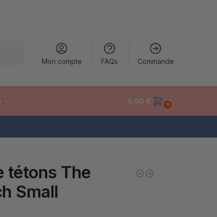
cherche
Mon compte
FAQs
Commande
M
0,00
€
0
 tétons The
h Small