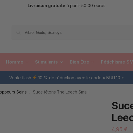
Livraison gratuite
à partir 50,00 euros
Re
Homme
Stimulants
Bien Être
Fétichisme S
Vente flash
10 % de réduction avec le code « NUIT10 »
oppeurs Seins
Suce tétons The Leech Small
/
Suce
Leec
4,95
€