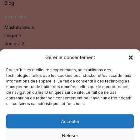
Blog
BOUTIQUE
Masturbateurs
Lingerie
Jouer à 2
Bien Etre
Gérer le consentement
Godes
Sextoys
Pour offrir les meilleures expériences, nous utilisons des
technologies telles que les cookies pour stocker et/ou accéder aux
Fétichisme SM
informations des appareils. Le fait de consentir à ces technologies
nous permettra de traiter des données telles que le comportement
SUIVEZ-NOUS SUR :
de navigation ou les ID uniques sur ce site. Le fait de ne pas
consentir ou de retirer son consentement peut avoir un effet négatif
Facebook
sur certaines caractéristiques et fonctions.
Instagram
Accepter
GUIDE TOURISTIQUE
Refuser