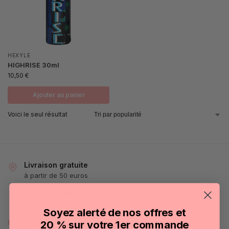
HEXYLE
HIGHRISE 30ml
10,50
€
Ajouter au panier
Voici le seul résultat
Livraison gratuite
à partir de 50 euros
Satisfait.e ou remboursé.e
15j pour changer d'avis
Soyez alerté de nos offres et
Colis discret
20 % sur votre 1er commande