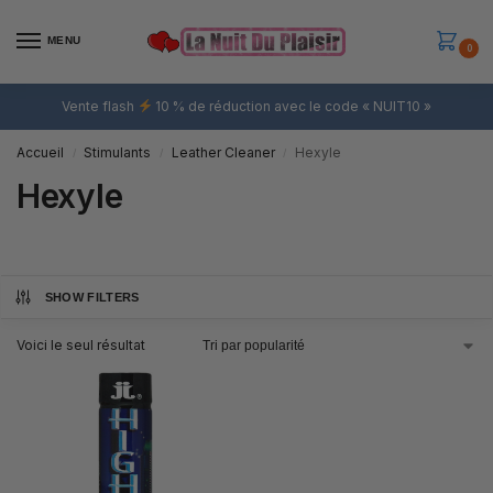
MENU
0
Vente flash
10 % de réduction avec le code « NUIT10 »
Accueil
Stimulants
Leather Cleaner
Hexyle
/
/
/
Hexyle
SHOW FILTERS
Voici le seul résultat