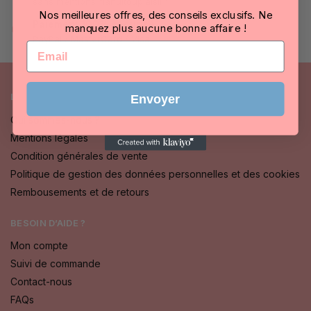
sans mentions "lanuitduplaisir"
Nos meilleures offres, des conseils exclusifs. Ne
Paiement 100% sécurisé
manquez plus aucune bonne affaire !
PayPal / MasterCard / Visa
Email
LA NUIT DU PLAISIR
Envoyer
Qui sommes-nous ?
Mentions légales
Condition générales de vente
Politique de gestion des données personnelles et des cookies
Rembousements et de retours
BESOIN D’AIDE ?
Mon compte
Suivi de commande
Contact-nous
FAQs