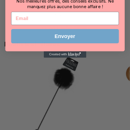
Nos meilleures offres, des conseils exclusifs. Ne
manquez plus aucune bonne affaire !
UGS :
69049_0
Email
Catégories :
Cravaches & Plumeaux
,
Fouets
Marque :
LuxuryFantasy
Envoyer
Produits similaires