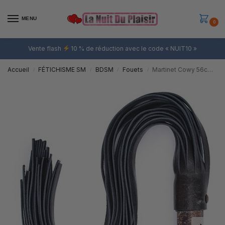
MENU
0
Vente flash
10 % de réduction avec le code « NUIT10 »
Accueil
FÉTICHISME SM
BDSM
Fouets
Martinet Cowy 56cm Bleu
/
/
/
/