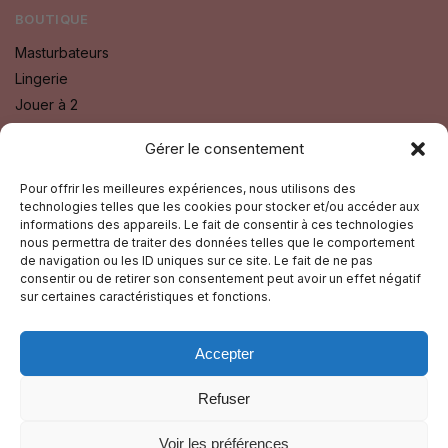
BOUTIQUE
Masturbateurs
Lingerie
Jouer à 2
Bien Etre
Gérer le consentement
Godes
Sextoys
Pour offrir les meilleures expériences, nous utilisons des
technologies telles que les cookies pour stocker et/ou accéder aux
Fétichisme SM
informations des appareils. Le fait de consentir à ces technologies
nous permettra de traiter des données telles que le comportement
SUIVEZ-NOUS SUR :
de navigation ou les ID uniques sur ce site. Le fait de ne pas
consentir ou de retirer son consentement peut avoir un effet négatif
Facebook
sur certaines caractéristiques et fonctions.
Instagram
Accepter
GUIDE TOURISTIQUE
Refuser
© La Nuit Du Plaisir 2025
Voir les préférences