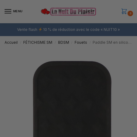
MENU
0
Vente flash
10 % de réduction avec le code « NUIT10 »
Accueil
FÉTICHISME SM
BDSM
Fouets
Paddle SM en silicone Noir
/
/
/
/