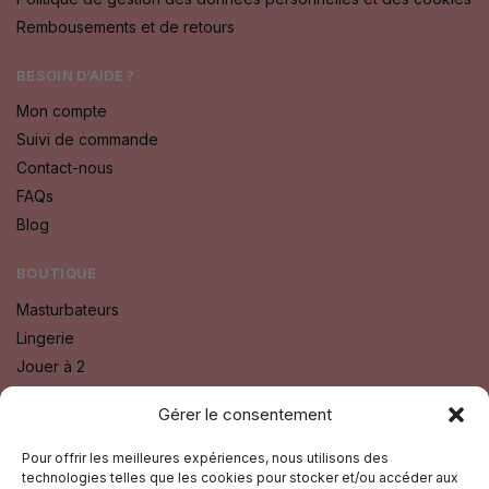
Rembousements et de retours
BESOIN D’AIDE ?
Mon compte
Suivi de commande
Contact-nous
FAQs
Blog
BOUTIQUE
Masturbateurs
Lingerie
Jouer à 2
Bien Etre
Gérer le consentement
Godes
Sextoys
Pour offrir les meilleures expériences, nous utilisons des
technologies telles que les cookies pour stocker et/ou accéder aux
Fétichisme SM