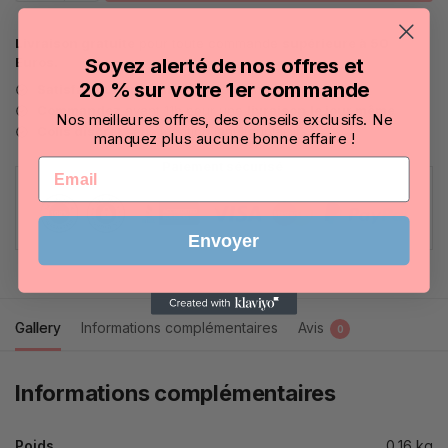
Livraison gratuite
pour toute commande
supérieure à 50
Soyez alerté de nos offres et
Euros.
20 % sur votre 1er commande
Satisfait ou remboursé
15j pour changer d’avis
Commandez
avant 11h pour une
livraison
le jour même
Nos meilleures offres, des conseils exclusifs. Ne
Colis discret
sans mention lanuitduplaisir
manquez plus aucune bonne affaire !
Email
Paiement sécurisé
Envoyer
Gallery
Informations complémentaires
Avis
0
Informations complémentaires
Poids
0,16 kg