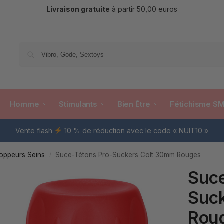
Livraison gratuite
à partir 50,00 euros
Re
Homme
Stimulants
Bien Être
Fétichisme S
Vente flash
10 % de réduction avec le code « NUIT10 »
oppeurs Seins
Suce-Tétons Pro-Suckers Colt 30mm Rouges
/
Suce
Suc
Rou