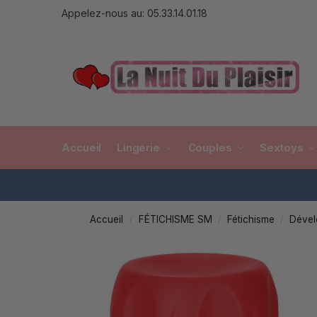
Appelez-nous au: 05.33.14.01.18
Accueil
Lingerie
Couples
Sextoys
Accueil
FÉTICHISME SM
Fétichisme
Dével
/
/
/