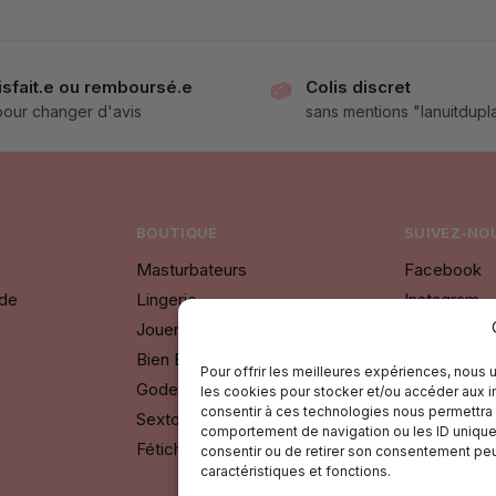
isfait.e ou remboursé.e
Colis discret
 pour changer d'avis
sans mentions "lanuitdupla
BOUTIQUE
SUIVEZ-NOU
Masturbateurs
Facebook
nde
Lingerie
Instagram
Jouer à 2
Bien Etre
Pour offrir les meilleures expériences, nous 
Godes
les cookies pour stocker et/ou accéder aux in
consentir à ces technologies nous permettra 
Sextoys
comportement de navigation ou les ID uniques 
Fétichisme SM
consentir ou de retirer son consentement peut
caractéristiques et fonctions.