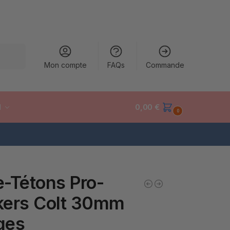
cherche
Mon compte
FAQs
Commande
M
0,00
€
0
-Tétons Pro-
kers Colt 30mm
ges