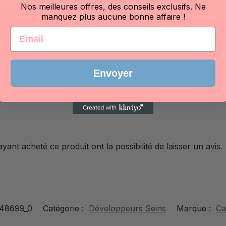
Nos meilleures offres, des conseils exclusifs. Ne
plémentaires
manquez plus aucune bonne affaire !
Email
Envoyer
yant acheté ce produit ont la possibilité de laisser un avis.
48699_0
Catégorie :
Développeurs Seins
Marque :
Ca