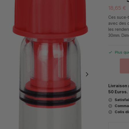
18,65
€
Ces suce-t
avec des cy
les renden
30mm. Dime
Plus qu
Livraison 
50 Euros.
Satisfa
Comma
Colis d