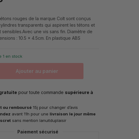
étons rouges de la marque Colt sont conçus
lindres transparents qui aspirent les tétons et
t sensibles.Avec une vis sans fin. Diamètre de
nsions : 10.5 x 4.5cm. En plastique ABS
e 1 en stock
Ajouter au panier
gratuite
pour toute commande
supérieure à
it ou remboursé
15j pour changer d’avis
ndez
avant 11h pour une
livraison
le jour même
iscret
sans mention lanuitduplaisir
Paiement sécurisé