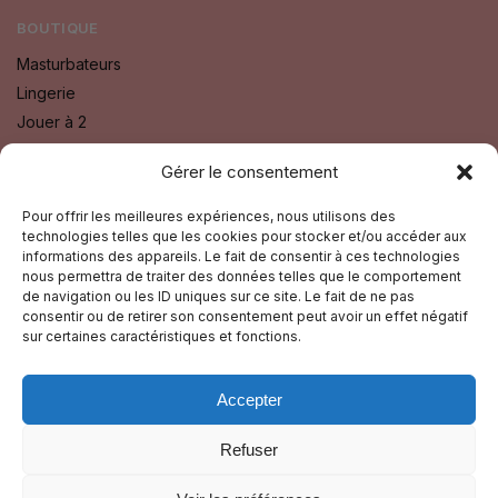
BOUTIQUE
Masturbateurs
Lingerie
Jouer à 2
Bien Etre
Gérer le consentement
Godes
Sextoys
Pour offrir les meilleures expériences, nous utilisons des
technologies telles que les cookies pour stocker et/ou accéder aux
Fétichisme SM
informations des appareils. Le fait de consentir à ces technologies
nous permettra de traiter des données telles que le comportement
SUIVEZ-NOUS SUR :
de navigation ou les ID uniques sur ce site. Le fait de ne pas
consentir ou de retirer son consentement peut avoir un effet négatif
Facebook
sur certaines caractéristiques et fonctions.
Instagram
Accepter
GUIDE TOURISTIQUE
Refuser
© La Nuit Du Plaisir 2025