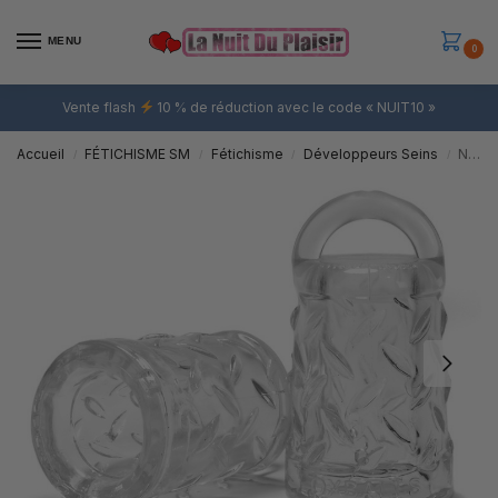
MENU
0
Vente flash
10 % de réduction avec le code « NUIT10 »
Accueil
FÉTICHISME SM
Fétichisme
Développeurs Seins
Nip-Pull Gripper Oxballs Transparent
/
/
/
/