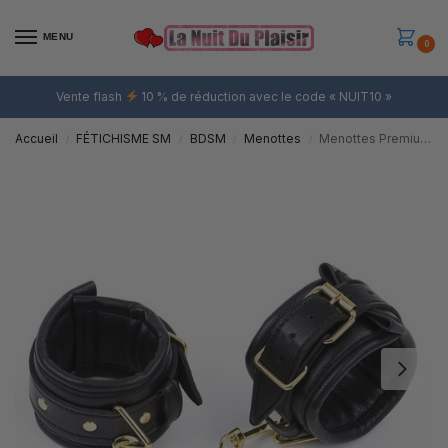
MENU
0
Vente flash
10 % de réduction avec le code « NUIT10 »
Accueil
FÉTICHISME SM
BDSM
Menottes
Menottes Premium Confort Gold
/
/
/
/