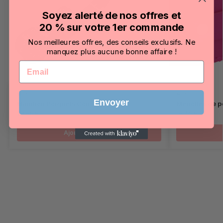
Soyez alerté de nos offres et
20 % sur votre 1er commande
Nos meilleures offres, des conseils exclusifs. Ne
manquez plus aucune bonne affaire !
Email
MENOTTES
MENOTTES
Envoyer
Maintien Poignets Cou
Menottes de p
28,50
€
19,40
€
Ajouter au panier