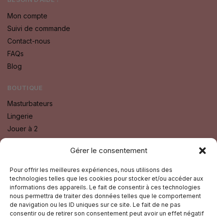
Mon compte
Suivi de commande
Contact-nous
FAQs
Blog
BOUTIQUE
Masturbateurs
Lingerie
Jouer à 2
Bien Etre
Gérer le consentement
Godes
Sextoys
Pour offrir les meilleures expériences, nous utilisons des
Fétichisme SM
technologies telles que les cookies pour stocker et/ou accéder aux
informations des appareils. Le fait de consentir à ces technologies
nous permettra de traiter des données telles que le comportement
SUIVEZ-NOUS SUR :
de navigation ou les ID uniques sur ce site. Le fait de ne pas
consentir ou de retirer son consentement peut avoir un effet négatif
Facebook