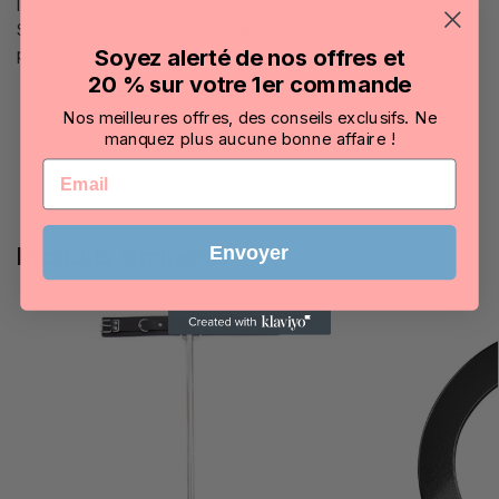
Il n’y a pas encore d’avis.
Seuls les clients connectés ayant acheté ce produit ont la
possibilité de laisser un avis.
Soyez alerté de nos offres et
20 % sur votre 1er commande
Nos meilleures offres, des conseils exclusifs. Ne
manquez plus aucune bonne affaire !
UGS :
19615_0
Catégorie :
Menottes
Email
Marque :
Ouch!
Envoyer
Produits similaires