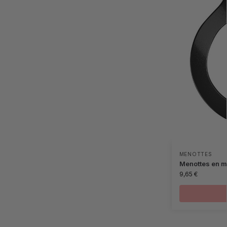
MENOTTES
Menottes en mé
9,65
€