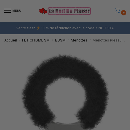
MENU
0
Vente flash
10 % de réduction avec le code « NUIT10 »
Accueil
FÉTICHISME SM
BDSM
Menottes
Menottes Pleasure Noires
/
/
/
/