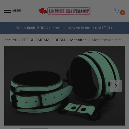
MENU
0
Vente flash
10 % de réduction avec le code « NUIT10 »
Accueil
FÉTICHISME SM
BDSM
Menottes
Menottes de cheville fluorescentes GLO
/
/
/
/