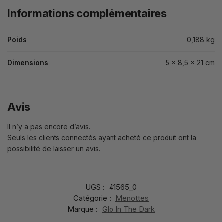
Informations complémentaires
Poids
0,188 kg
Dimensions
5 × 8,5 × 21 cm
Avis
Il n’y a pas encore d’avis.
Seuls les clients connectés ayant acheté ce produit ont la
possibilité de laisser un avis.
UGS :
41565_0
Catégorie :
Menottes
Marque :
Glo In The Dark