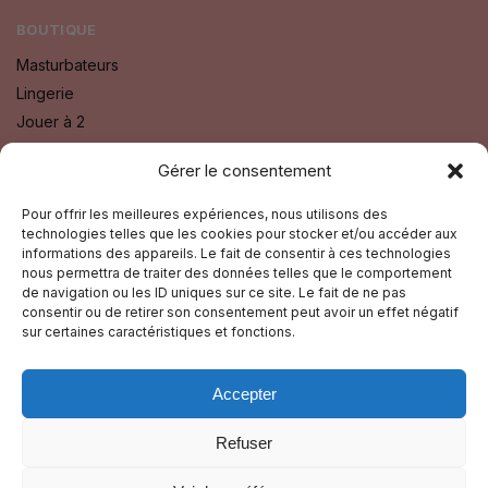
BOUTIQUE
Masturbateurs
Lingerie
Jouer à 2
Bien Etre
Gérer le consentement
Godes
Sextoys
Pour offrir les meilleures expériences, nous utilisons des
technologies telles que les cookies pour stocker et/ou accéder aux
Fétichisme SM
informations des appareils. Le fait de consentir à ces technologies
nous permettra de traiter des données telles que le comportement
SUIVEZ-NOUS SUR :
de navigation ou les ID uniques sur ce site. Le fait de ne pas
consentir ou de retirer son consentement peut avoir un effet négatif
Facebook
sur certaines caractéristiques et fonctions.
Instagram
Accepter
GUIDE TOURISTIQUE
Refuser
© La Nuit Du Plaisir 2025