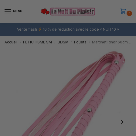
MENU
0
Vente flash
10 % de réduction avec le code « NUIT10 »
Accueil
FÉTICHISME SM
BDSM
Fouets
Martinet Rihor 60cm Rose
/
/
/
/