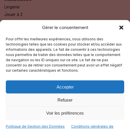
Lingerie
Jouer à 2
Bien Etre
Gérer le consentement
Godes
Sextoys
Pour offrir les meilleures expériences, nous utilisons des
technologies telles que les cookies pour stocker et/ou accéder aux
Fétichisme SM
informations des appareils. Le fait de consentir à ces technologies
nous permettra de traiter des données telles que le comportement
SUIVEZ-NOUS SUR :
de navigation ou les ID uniques sur ce site. Le fait de ne pas
consentir ou de retirer son consentement peut avoir un effet négatif
Facebook
sur certaines caractéristiques et fonctions.
Instagram
Accepter
GUIDE TOURISTIQUE
Refuser
© La Nuit Du Plaisir 2025
Voir les préférences
Paiement Sécurisé
Politique de Gestion des Données
Conditions générales de