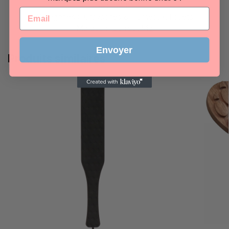
UGS :
54311_0
Email
Catégories :
Cravaches & Plumeaux
,
Fouets
Marque :
Correct Me
Envoyer
Produits similaires