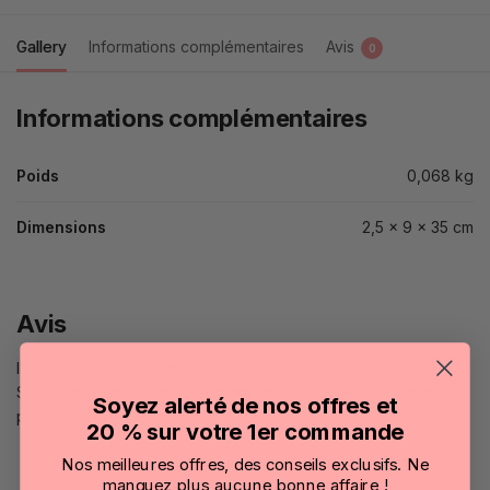
Gallery
Informations complémentaires
Avis
0
Informations complémentaires
Poids
0,068 kg
Dimensions
2,5 × 9 × 35 cm
Avis
Il n’y a pas encore d’avis.
Seuls les clients connectés ayant acheté ce produit ont la
Soyez alerté de nos offres et
possibilité de laisser un avis.
20 % sur votre 1er commande
Nos meilleures offres, des conseils exclusifs. Ne
manquez plus aucune bonne affaire !