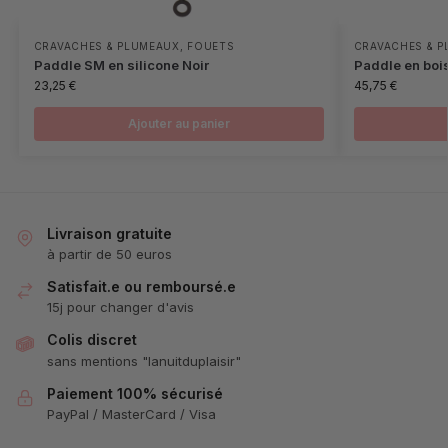
CRAVACHES & PLUMEAUX
,
FOUETS
CRAVACHES & 
Paddle SM en silicone Noir
Paddle en boi
23,25
€
45,75
€
Ajouter au panier
Livraison gratuite
à partir de 50 euros
Satisfait.e ou remboursé.e
15j pour changer d'avis
Colis discret
sans mentions "lanuitduplaisir"
Paiement 100% sécurisé
PayPal / MasterCard / Visa