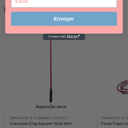
Produits similaires
Envoyer
Rupture de stock
CRAVACHES & PLUMEAUX
,
FOUETS
CRAVACHES & 
Cravache Crop Square 70cm Noir
Fouet Triple 