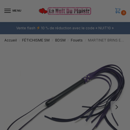
MENU
0
Vente flash
10 % de réduction avec le code « NUIT10 »
Accueil
FÉTICHISME SM
BDSM
Fouets
MARTINET BRINS EN CUIR VIOLET – 78cm – MANCHE EN BOIS
/
/
/
/