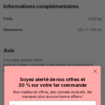
Informations complémentaires
Poids
0,222 kg
Dimensions
3,5 × 7 × 80 cm
Avis
Il n’y a pas encore d’avis.
Seuls les clients connectés ayant acheté ce produit ont la
possibilité de laisser un avis.
Soyez alerté de nos offres et
20 % sur votre 1er commande
UGS :
31199_0
Nos meilleures offres, des conseils exclusifs. Ne
Catégories :
Cravaches & Plumeaux
,
Fouets
manquez plus aucune bonne affaire !
Marque :
The Red
Email