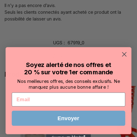
Il n’y a pas encore d’avis.
Seuls les clients connectés ayant acheté ce produit ont la
possibilité de laisser un avis.
UGS :
67919_0
Catégorie :
Développeurs Seins
Marque :
Brutus
Soyez alerté de nos offres et
20 % sur votre 1er commande
Produits similaires
Nos meilleures offres, des conseils exclusifs. Ne
manquez plus aucune bonne affaire !
Email
Envoyer