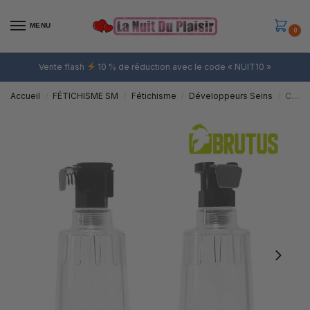
MENU
0
Vente flash
10 % de réduction avec le code « NUIT10 »
Accueil
FÉTICHISME SM
Fétichisme
Développeurs Seins
Cylindres pour Tétons Brutus Nipple x2 – Diamètre 25mm
/
/
/
/