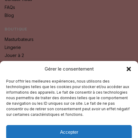
FAQs
Blog
BOUTIQUE
Masturbateurs
Lingerie
Jouer à 2
Bien Etre
Gérer le consentement
Godes
Sextoys
Pour offrir les meilleures expériences, nous utilisons des
technologies telles que les cookies pour stocker et/ou accéder aux
Fétichisme SM
informations des appareils. Le fait de consentir à ces technologies
nous permettra de traiter des données telles que le comportement
SUIVEZ-NOUS SUR :
de navigation ou les ID uniques sur ce site. Le fait de ne pas
consentir ou de retirer son consentement peut avoir un effet négatif
Facebook
sur certaines caractéristiques et fonctions.
Instagram
Accepter
GUIDE TOURISTIQUE