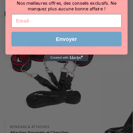
Nos meilleures offres, des conseils exclusifs. Ne
manquez plus aucune bonne affaire !
Produits similaires
Email
Envoyer
BONDAGE & ATTACHES
Attaches Poignets et Chevilles