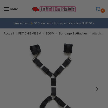
MENU
0
Vente flash
10 % de réduction avec le code « NUIT10 »
Accueil
FÉTICHISME SM
BDSM
Bondage & Attaches
Attaches Fourrure pour le Lit
/
/
/
/