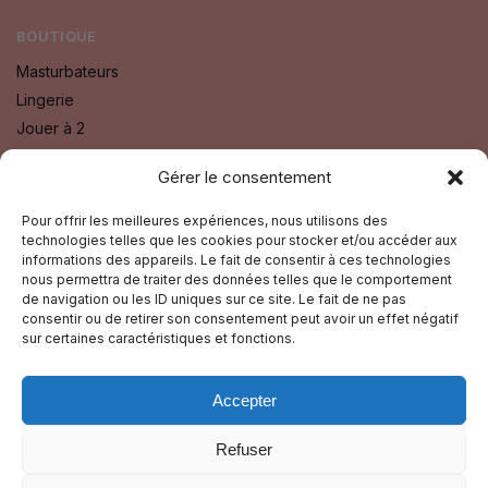
BOUTIQUE
Masturbateurs
Lingerie
Jouer à 2
Bien Etre
Gérer le consentement
Godes
Sextoys
Pour offrir les meilleures expériences, nous utilisons des
technologies telles que les cookies pour stocker et/ou accéder aux
Fétichisme SM
informations des appareils. Le fait de consentir à ces technologies
nous permettra de traiter des données telles que le comportement
SUIVEZ-NOUS SUR :
de navigation ou les ID uniques sur ce site. Le fait de ne pas
consentir ou de retirer son consentement peut avoir un effet négatif
Facebook
sur certaines caractéristiques et fonctions.
Instagram
Accepter
GUIDE TOURISTIQUE
Refuser
© La Nuit Du Plaisir 2025